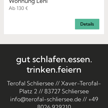
Wohnung Leni
Ab 130 €
Details
gut schlafen.
essen.
trinken.
feiern
Terofal Schliersee // Xaver-Terofal-
Platz 2 // 83727 Schliersee
info@terofal-schliersee.de
//
+49
8026 929210