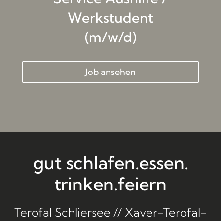
Werkstudent
(m/w/d)
Job ansehen
gut schlafen.
essen.
trinken.
feiern
Terofal Schliersee // Xaver-Terofal-