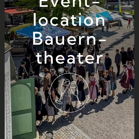
Event­
location
Bauern­
theater