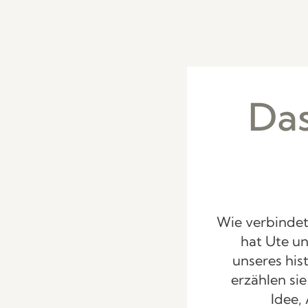
Das
Wie verbindet
hat Ute u
unseres his
erzählen si
Idee,