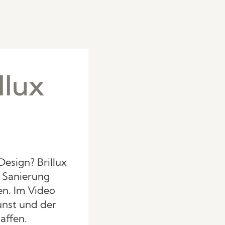
llux
esign? Brillux
 Sanierung
en. Im Video
unst und der
affen.