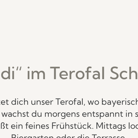
 di“ im Terofal Sch
tet dich unser Terofal, wo bayeri
er wachst du morgens entspannt in s
t ein feines Frühstück. Mittags lo
Biergarten oder die Terrasse.