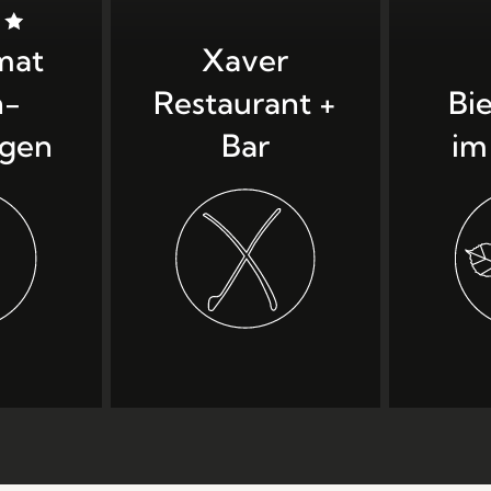
mat
Xaver
n­
Restaurant +
Bi
gen
Bar
im