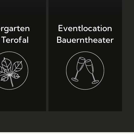
ergarten
Eventlocation
 Terofal
Bauern­theater