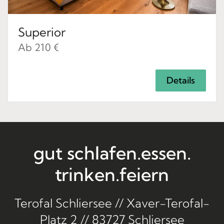
Superior
Ab 210 €
Details
gut schlafen.
essen.
trinken.
feiern
Terofal Schliersee // Xaver-Terofal-
Platz 2 // 83727 Schliersee